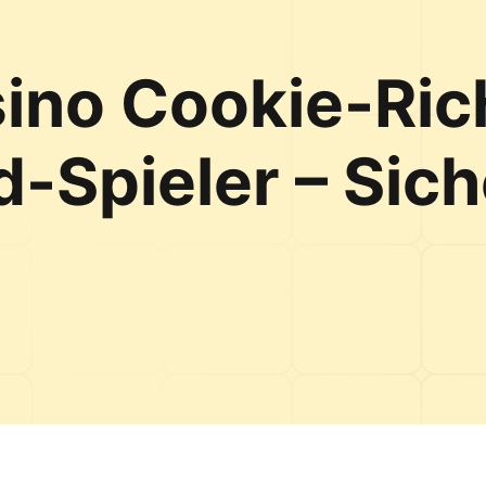
no Cookie-Richt
-Spieler – Sich