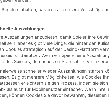
gegeben werden.
 Regeln einhalten, basieren alle unsere Vorschläge nu
chnelle Auszahlungen
ere Auszahlungen anzubieten, damit Spieler ihre Gewi
 sein, aber es gibt viele Dinge, die hinter den Kulis
en Cookies strategisch auf der Casino-Plattform ver
esses für Benutzer. Wenn ein Spieler eine Auszahlun
des Spielers, den neuesten Status ihrer Verifizieru
malerweise schneller wieder Auszahlungen starten kö
sen. Es gibt mehrere Möglichkeiten, wie Cookies Ih
tattdessen erleichtern sie den Prozess, indem sie s
b- als auch für Mobilbenutzer einfacher. Wenn Ihre 
en, können Cookies Sie davor bewahren, dieselben 