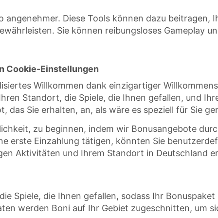
 angenehmer. Diese Tools können dazu beitragen, Ihr 
ewährleisten. Sie können reibungsloses Gameplay und 
en Cookie-Einstellungen
alisiertes Willkommen dank einzigartiger Willkommens
Ihren Standort, die Spiele, die Ihnen gefallen, und 
 das Sie erhalten, an, als wäre es speziell für Sie 
lichkeit, zu beginnen, indem wir Bonusangebote durc
e erste Einzahlung tätigen, könnten Sie benutzerdefi
gen Aktivitäten und Ihrem Standort in Deutschland er
e Spiele, die Ihnen gefallen, sodass Ihr Bonuspaket 
en werden Boni auf Ihr Gebiet zugeschnitten, um sich