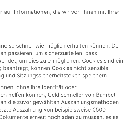
r auf Informationen, die wir von Ihnen mit Ihrer
nne so schnell wie möglich erhalten können. Der
sen passieren, um sicherzustellen, dass
wendet, um dies zu ermöglichen. Cookies sind ein
g beantragt, können Cookies nicht sensible
ng und Sitzungssicherheitstoken speichern.
nnen, ohne ihre Identität oder
nen helfen können, Geld schneller von Bambet
ich an die zuvor gewählten Auszahlungsmethoden
letzte Auszahlung von beispielsweise €500
Dokumente erneut hochladen zu müssen, es sei