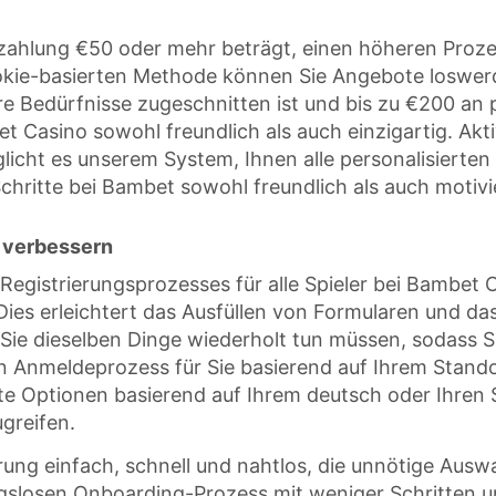
zahlung €50 oder mehr beträgt, einen höheren Prozen
okie-basierten Methode können Sie Angebote loswerden
hre Bedürfnisse zugeschnitten ist und bis zu €200 an
t Casino sowohl freundlich als auch einzigartig. Akti
licht es unserem System, Ihnen alle personalisierte
 Schritte bei Bambet sowohl freundlich als auch motivi
 verbessern
 Registrierungsprozesses für alle Spieler bei Bambet
Dies erleichtert das Ausfüllen von Formularen und d
s Sie dieselben Dinge wiederholt tun müssen, sodass S
n Anmeldeprozess für Sie basierend auf Ihrem Stan
e Optionen basierend auf Ihrem deutsch oder Ihren S
greifen.
hrung einfach, schnell und nahtlos, die unnötige Ausw
bungslosen Onboarding-Prozess mit weniger Schritten