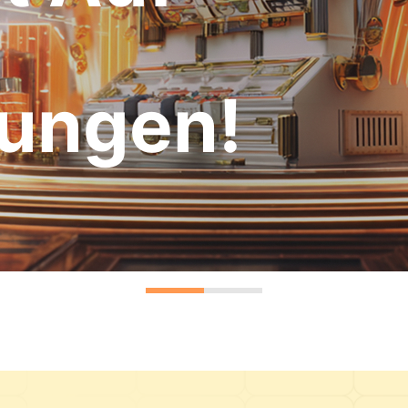
ungen!