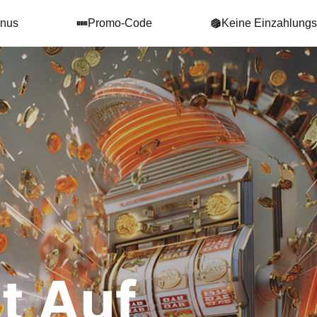
nus
Promo-Code
Keine Einzahlung
t Auf