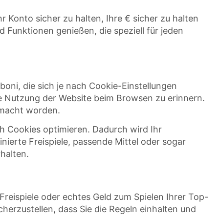
Konto sicher zu halten, Ihre € sicher zu halten
Funktionen genießen, die speziell für jeden
boni, die sich je nach Cookie-Einstellungen
Ihre Nutzung der Website beim Browsen zu erinnern.
gemacht worden.
h Cookies optimieren. Dadurch wird Ihr
nierte Freispiele, passende Mittel oder sogar
halten.
Freispiele oder echtes Geld zum Spielen Ihrer Top-
erzustellen, dass Sie die Regeln einhalten und