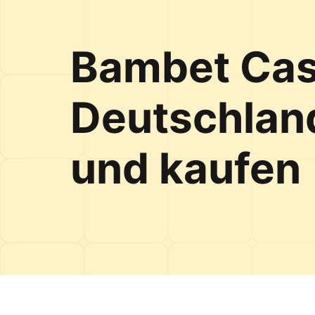
Bambet Casi
Deutschland
und kaufen